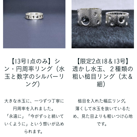
【13号1点のみ】シ
【限定2点18＆13号】
ン・円周率リング（水
透かし水玉、２種類の
玉と数字のシルバーリ
粗い槌目リング（太＆
ング）
細）
大きな水玉に、一つずつ丁寧に
槌目を入れた幅広リング。
円周率を入れました。
薄くして水玉を抜いているた
「永遠に」「今がずっと続いて
め、見た目よりも軽いつけ心地
いくように」という想いが込め
です。
られます。